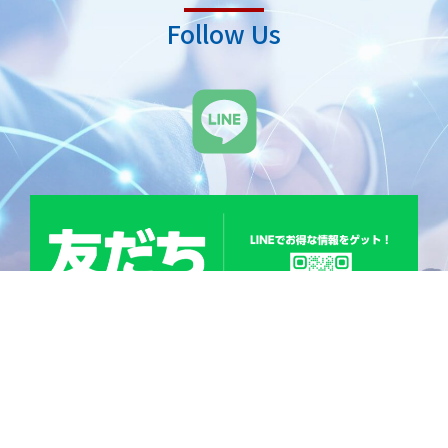
Follow Us
L
i
n
e