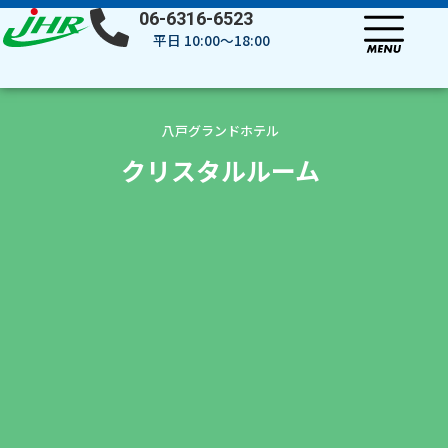
内
06-6316-6523
容
平日 10:00～18:00
を
ス
キ
ッ
八戸グランドホテル
プ
クリスタルルーム