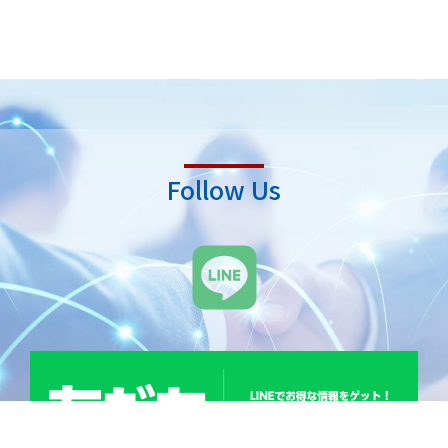
Follow Us
L
i
n