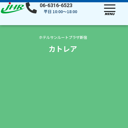
内
06-6316-6523
容
平日 10:00～18:00
を
ス
キ
ッ
ホテルサンルートプラザ新宿
プ
カトレア