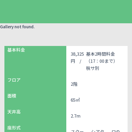
Gallery not found.
基本料金
38,325
基本2時間料金
円 /
（17：00まで）
税サ別
フロア
2階
面積
65㎡
天井高
2.7m
座形式
スクー
シアタ
ロの