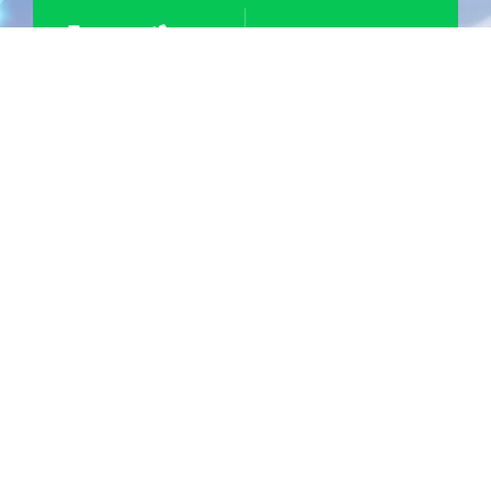
n
e
JHRトラベルサポート
JMA事業部