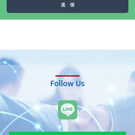
送 信
Follow Us
L
i