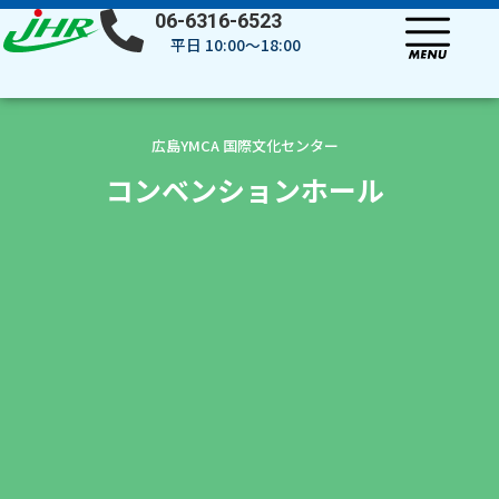
内
06-6316-6523
容
平日 10:00～18:00
を
ス
キ
ッ
広島YMCA 国際文化センター
プ
コンベンションホール