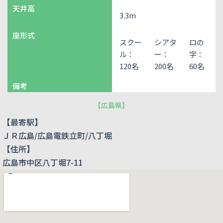
天井高
3.3m
座形式
スクー
シアタ
ロの
ル：
ー：
字：
120名
200名
60名
備考
【
広島県
】
【最寄駅】
ＪＲ広島/広島電鉄立町/八丁堀
【住所】
広島市中区八丁堀7-11