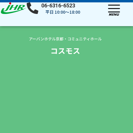
内
06-6316-6523
容
平日 10:00～18:00
を
ス
キ
ッ
アーバンホテル京都・コミュニティホール
プ
コスモス