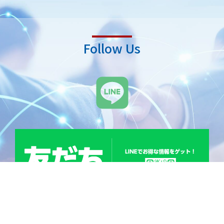
Follow Us
L
i
n
e