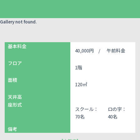
Gallery not found.
基本料金
40,000円 /
午前料金
フロア
1階
面積
120㎡
天井高
座形式
スクール：
ロの字：
70名
40名
備考