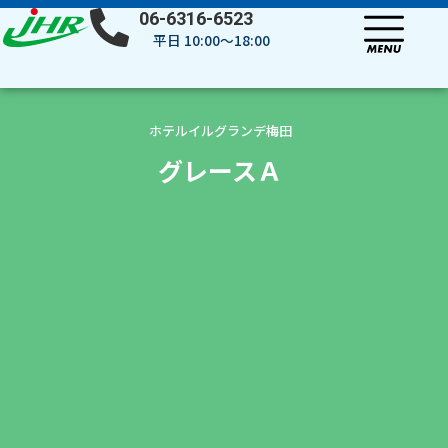
内
06-6316-6523
容
平日 10:00～18:00
を
ス
キ
ッ
ホテルイルグランデ梅田
プ
グレースＡ