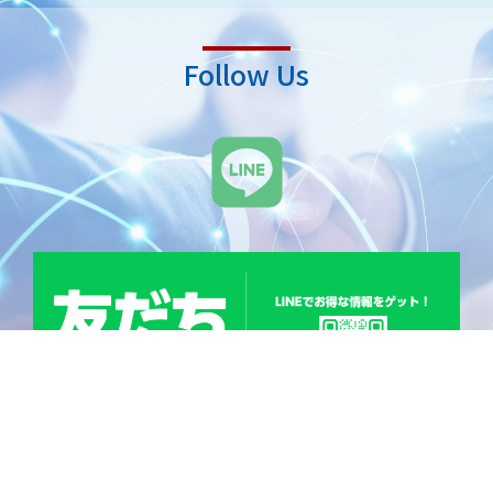
Follow Us
L
i
n
e