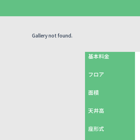
Gallery not found.
基本料金
フロア
面積
天井高
座形式