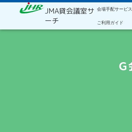
内
JMA貸会議室サ
会場手配サービ
容
を
ーチ
ご利用ガイド
ス
キ
ッ
プ
Ｇ