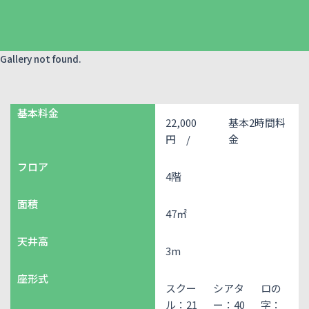
Gallery not found.
基本料金
22,000
基本2時間料
円 /
金
フロア
4階
面積
47㎡
天井高
3m
座形式
スクー
シアタ
ロの
ル：21
ー：40
字：