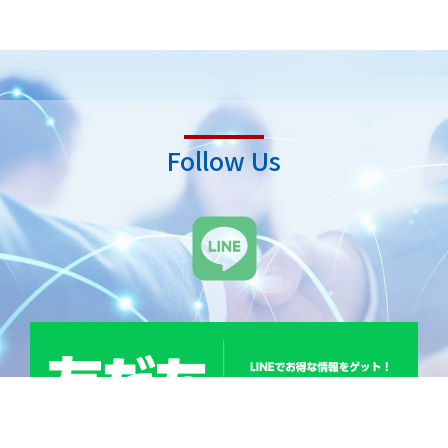
Follow Us
L
i
n
e