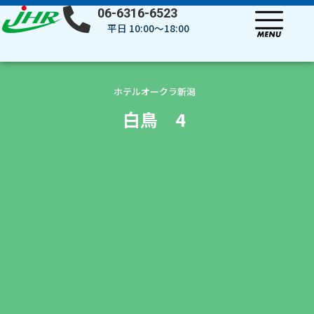
内
06-6316-6523
容
平日 10:00～18:00
を
ス
キ
ッ
ホテルオークラ新潟
プ
白鳥 4