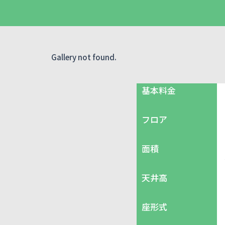
Gallery not found.
基本料金
フロア
面積
天井高
座形式