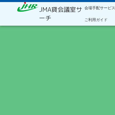
内
JMA貸会議室サ
会場手配サービ
容
を
ーチ
ご利用ガイド
ス
キ
ッ
プ