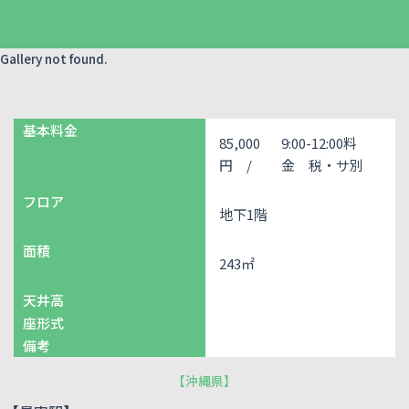
Gallery not found.
基本料金
85,000
9:00-12:00料
円 /
金 税・サ別
フロア
地下1階
面積
243㎡
天井高
座形式
備考
【
沖縄県
】