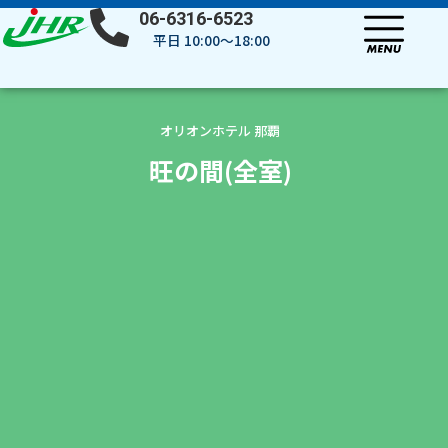
内
06-6316-6523
容
平日 10:00～18:00
を
ス
キ
ッ
オリオンホテル 那覇
プ
旺の間(全室)