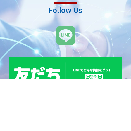
Follow Us
L
i
n
e