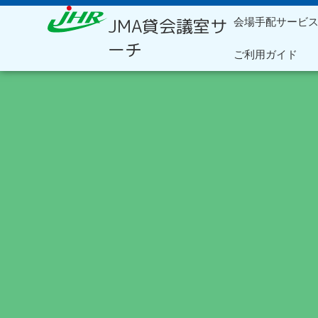
内
JMA貸会議室サ
会場手配サービ
容
を
ーチ
ご利用ガイド
ス
キ
ッ
プ