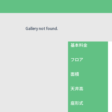
Gallery not found.
基本料金
フロア
面積
天井高
座形式