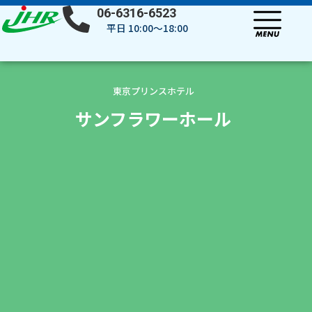
内
06-6316-6523
容
平日 10:00～18:00
を
ス
キ
ッ
東京プリンスホテル
プ
サンフラワーホール