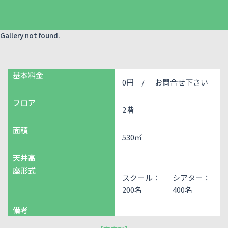
Gallery not found.
基本料金
0円 /
お問合せ下さい
フロア
2階
面積
530㎡
天井高
座形式
スクール：
シアター：
200名
400名
備考