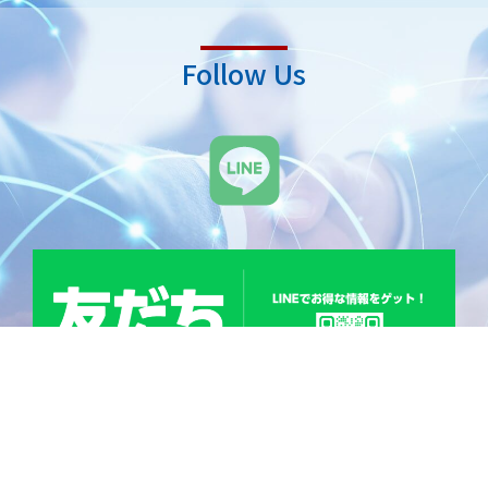
Follow Us
L
i
n
e