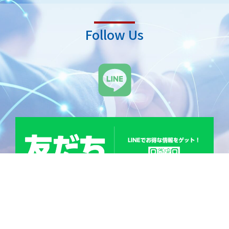
Follow Us
L
i
n
e