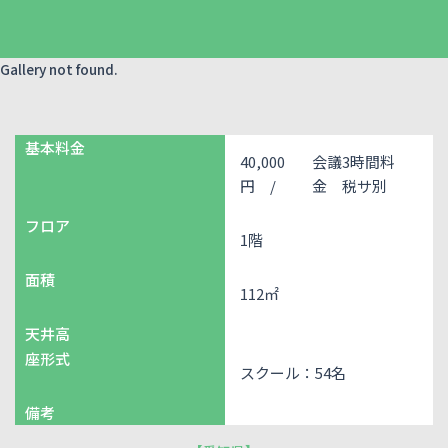
Gallery not found.
基本料金
40,000
会議3時間料
円 /
金 税サ別
フロア
1階
面積
112㎡
天井高
座形式
スクール：54名
備考