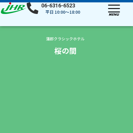
内
06-6316-6523
容
平日 10:00～18:00
を
ス
キ
ッ
蒲郡クラシックホテル
プ
桜の間