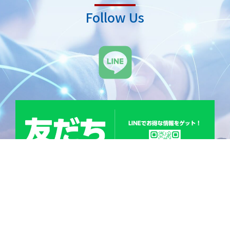
Follow Us
L
i
n
e