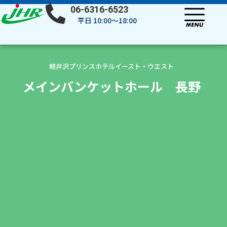
内
06-6316-6523
容
平日 10:00～18:00
を
ス
キ
ッ
軽井沢プリンスホテルイースト・ウエスト
プ
メインバンケットホール 長野