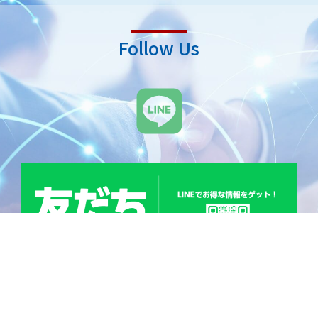
Follow Us
L
i
n
e