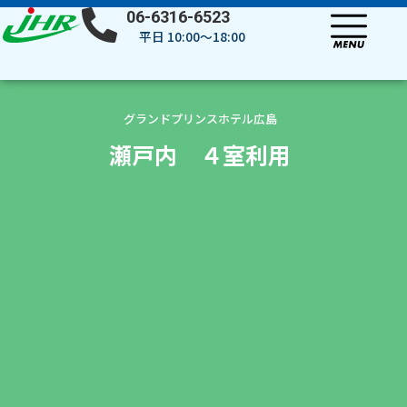
内
06-6316-6523
容
平日 10:00～18:00
を
ス
キ
ッ
グランドプリンスホテル広島
プ
瀬戸内 ４室利用