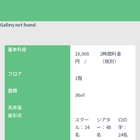
Gallery not found.
基本料金
10,000
2時間料金
円 /
（税別）
フロア
1階
面積
36㎡
天井高
座形式
スクー
シアタ
ロの
ル：24
ー：48
字：
名
名
24名