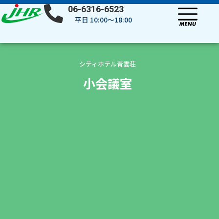
内
06-6316-6523
容
平日 10:00～18:00
を
ス
キ
ッ
シティホテル青雲荘
プ
小会議室