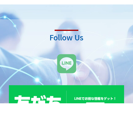
Follow Us
L
i
n
e