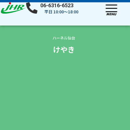
内
06-6316-6523
容
平日 10:00～18:00
を
ス
キ
ッ
ハーネル仙台
プ
けやき