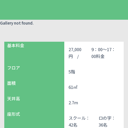
Gallery not found.
基本料金
27,000
9：00～17：
円 /
00料金
フロア
5階
面積
61㎡
天井高
2.7m
座形式
スクール：
ロの字：
42名
36名