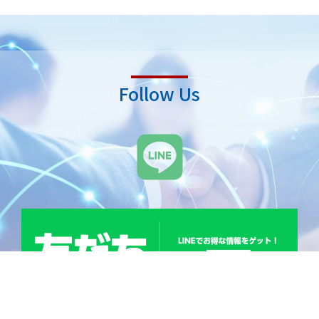
Follow Us
L
i
n
e