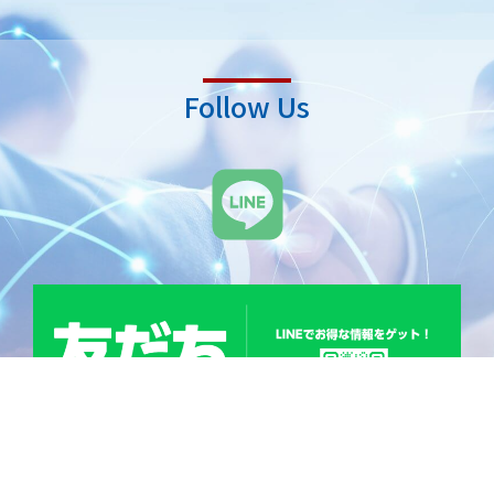
Follow Us
L
i
n
e