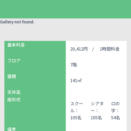
Gallery not found.
基本料金
20,412円 /
1時間料金
フロア
7階
面積
141㎡
天井高
座形式
スクー
シアタ
ロの
ル：
ー：
字：
105名
105名
54名
備考