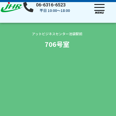
内
06-6316-6523
容
平日 10:00～18:00
を
ス
キ
ッ
アットビジネスセンター池袋駅前
プ
706号室