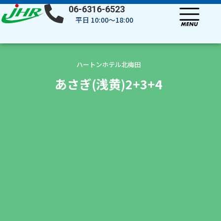
内
06-6316-6523
容
平日 10:00～18:00
を
ス
キ
ッ
ハートンホテル北梅田
プ
あさぎ(浅黄)2+3+4