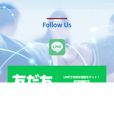
Follow Us
L
i
n
e