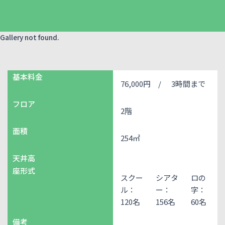
Gallery not found.
基本料金
76,000円 /
3時間まで
フロア
2階
面積
254㎡
天井高
座形式
スクー
シアタ
ロの
ル：
ー：
字：
120名
156名
60名
備考