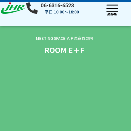
内
06-6316-6523
容
平日 10:00～18:00
を
ス
キ
ッ
MEETING SPACE ＡＰ東京丸の内
プ
ROOM E＋F