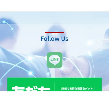
Follow Us
L
i
n
e