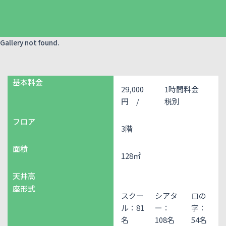
Gallery not found.
基本料金
29,000
1時間料金
円 /
税別
フロア
3階
面積
128㎡
天井高
座形式
スクー
シアタ
ロの
ル：81
ー：
字：
名
108名
54名