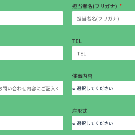
担当者名(フリガナ)
TEL
催事内容
座形式