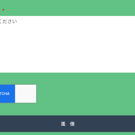
容
送 信