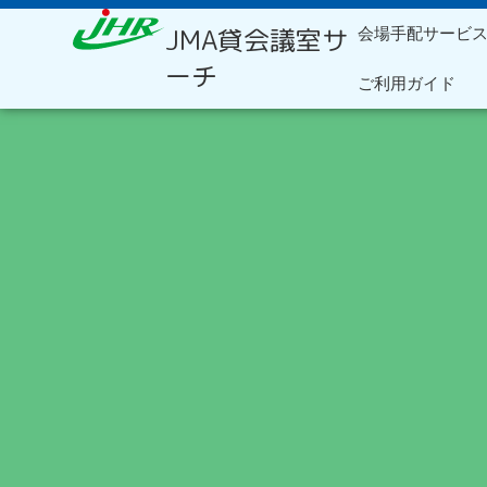
内
JMA貸会議室サ
会場手配サービ
容
を
ーチ
ご利用ガイド
ス
キ
ッ
プ