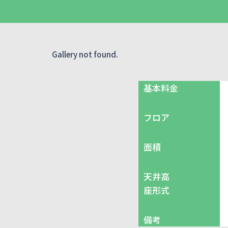
Gallery not found.
基本料金
フロア
面積
天井高
座形式
備考