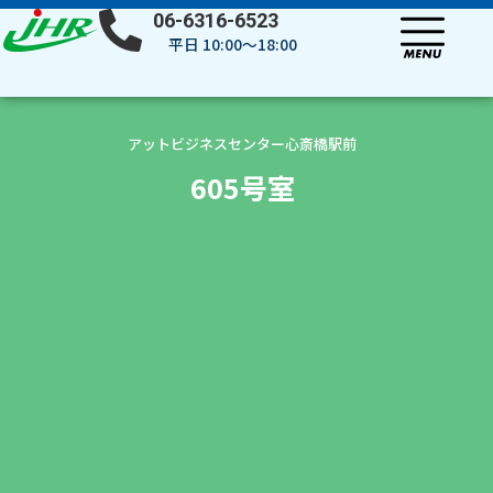
内
06-6316-6523
容
平日 10:00～18:00
を
ス
キ
ッ
アットビジネスセンター心斎橋駅前
プ
605号室