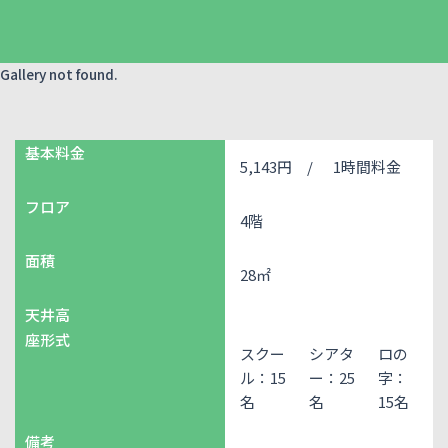
Gallery not found.
基本料金
5,143円 /
1時間料金
フロア
4階
面積
28㎡
天井高
座形式
スクー
シアタ
ロの
ル：15
ー：25
字：
名
名
15名
備考