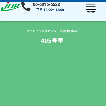
内
06-6316-6523
容
平日 10:00～18:00
を
ス
キ
ッ
アットビジネスセンター渋谷東口駅前
プ
405号室