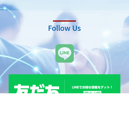
Follow Us
L
i
n
e