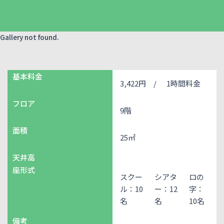
Gallery not found.
基本料金
3,422円 /
1時間料金
フロア
9階
面積
25㎡
天井高
座形式
スクー
シアタ
ロの
ル：10
ー：12
字：
名
名
10名
備考