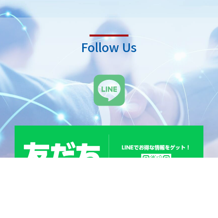
Follow Us
L
i
n
e