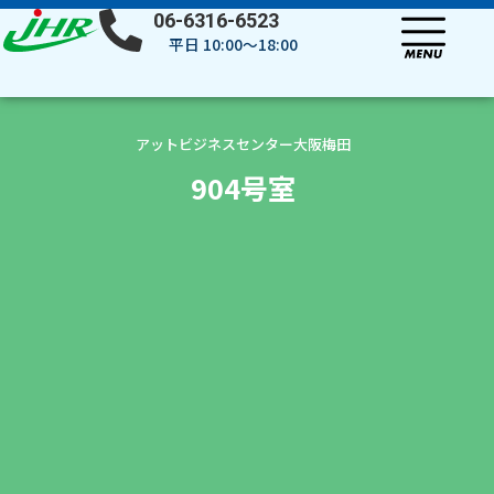
内
06-6316-6523
容
平日 10:00～18:00
を
ス
キ
ッ
アットビジネスセンター大阪梅田
プ
904号室