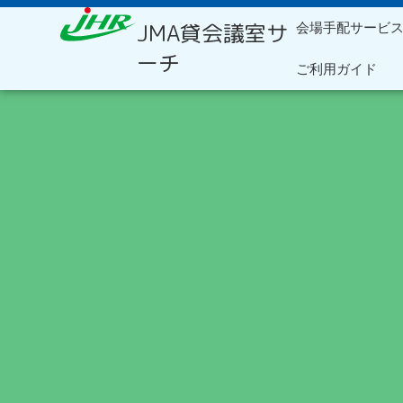
内
JMA貸会議室サ
会場手配サービ
容
を
ーチ
ご利用ガイド
ス
キ
ッ
プ