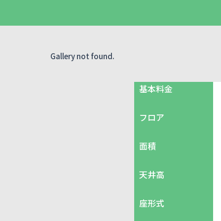
Gallery not found.
基本料金
フロア
面積
天井高
座形式