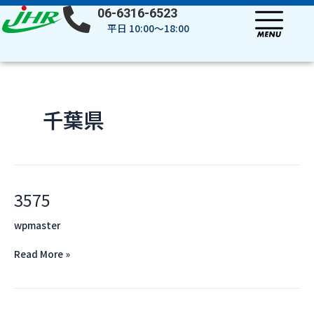
内
投
06-6316-6523
容
稿
平日 10:00～18:00
を
の
ス
ペ
キ
ー
ッ
ジ
プ
送
千葉県
り
3575
3575
wpmaster
Read More »