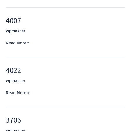
4007
4007
wpmaster
Read More »
4022
4022
wpmaster
Read More »
3706
3706
wpmaster