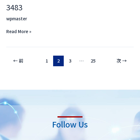
3483
3483
wpmaster
Read More »
←
前
1
2
3
…
25
次
→
Follow Us
L