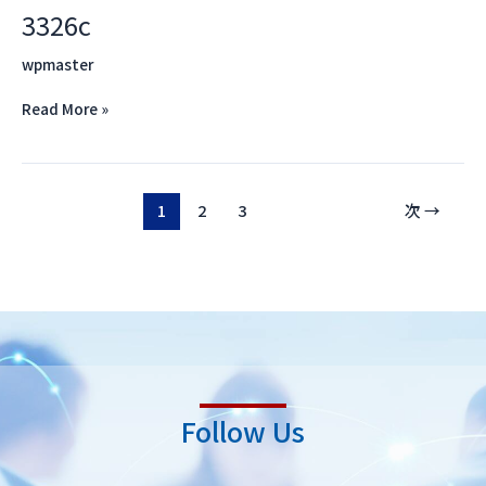
3326c
3326c
wpmaster
Read More »
1
2
3
次
→
Follow Us
L