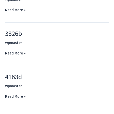
Read More »
3326b
3326b
wpmaster
Read More »
4163d
4163d
wpmaster
Read More »