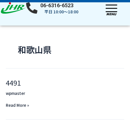
内
投
06-6316-6523
容
稿
平日 10:00～18:00
を
の
ス
ペ
キ
ー
ッ
ジ
プ
送
和歌山県
り
4491
4491
wpmaster
Read More »