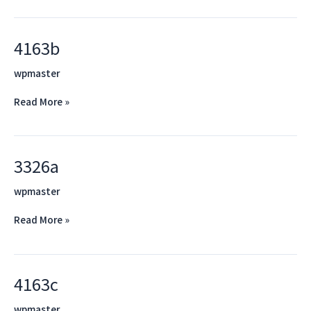
4163b
4163b
wpmaster
Read More »
3326a
3326a
wpmaster
Read More »
4163c
4163c
wpmaster