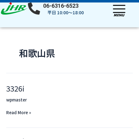
内
投
06-6316-6523
容
稿
平日 10:00～18:00
を
の
ス
ペ
キ
ー
ッ
ジ
プ
送
和歌山県
り
3326i
3326i
wpmaster
Read More »