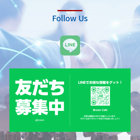
Follow Us
L
i
n
e