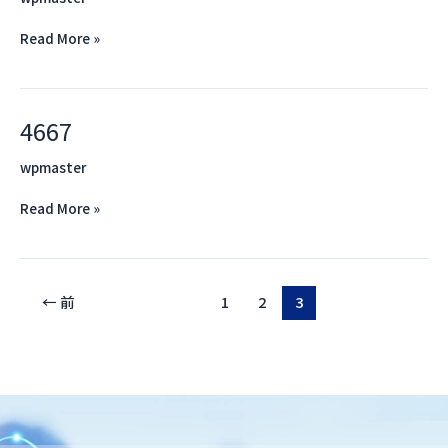
Read More »
4667
4667
wpmaster
Read More »
←
前
1
2
3