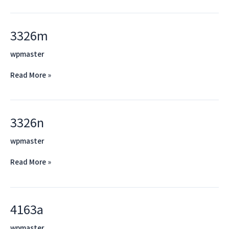
3326m
3326m
wpmaster
Read More »
3326n
3326n
wpmaster
Read More »
4163a
4163a
wpmaster